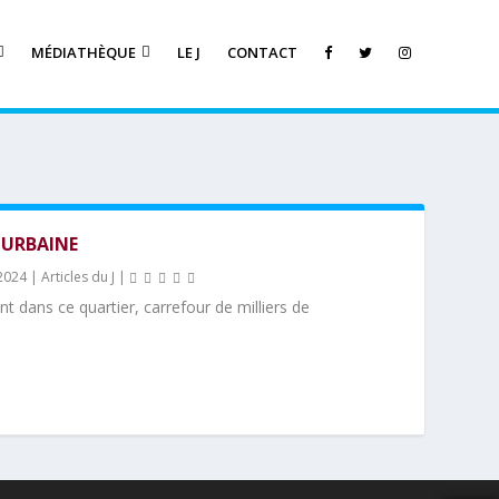
MÉDIATHÈQUE
LE J
CONTACT
T URBAINE
2024
|
Articles du J
|
 dans ce quartier, carrefour de milliers de