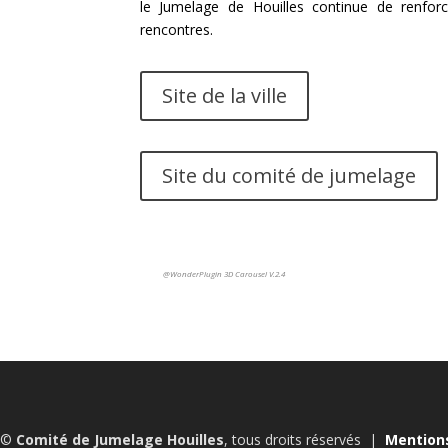
le Jumelage de Houilles continue de renforce
rencontres.
Site de la ville
Site du comité de jumelage
@WonderPlugin 3D Carousel V.2.4
t ©
Comité de Jumelage Houilles
, tous droits réservés |
Mention