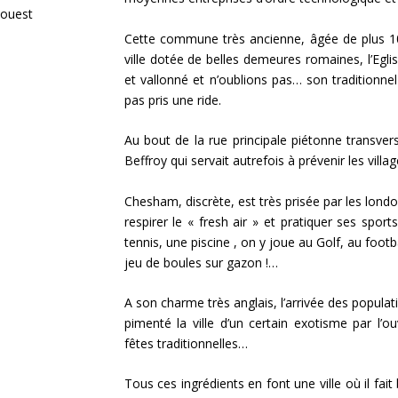
 ouest
Cette commune très ancienne, âgée de plus 10
ville dotée de belles demeures romaines, l’Egl
et vallonné et n’oublions pas… son traditionn
pas pris une ride.
Au bout de la rue principale piétonne transve
Beffroy qui servait autrefois à prévenir les villa
Chesham, discrète, est très prisée par les lond
respirer le « fresh air » et pratiquer ses sport
tennis, une piscine , on y joue au Golf, au footba
jeu de boules sur gazon !…
A son charme très anglais, l’arrivée des populat
pimenté la ville d’un certain exotisme par l’o
fêtes traditionnelles…
Tous ces ingrédients en font une ville où il fai