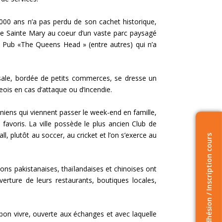
00 ans n’a pas perdu de son cachet historique,
ise Sainte Mary au coeur d’un vaste parc paysagé
el Pub «The Queens Head » (entre autres) qui n’a
rsale, bordée de petits commerces, se dresse un
geois en cas d’attaque ou d’incendie.
oniens qui viennent passer le week-end en famille,
s favoris. La ville possède le plus ancien Club de
ll, plutôt au soccer, au cricket et l’on s’exerce au
Adhésion / Inscription cours
ions pakistanaises, thaïlandaises et chinoises ont
uverture de leurs restaurants, boutiques locales,
t bon vivre, ouverte aux échanges et avec laquelle