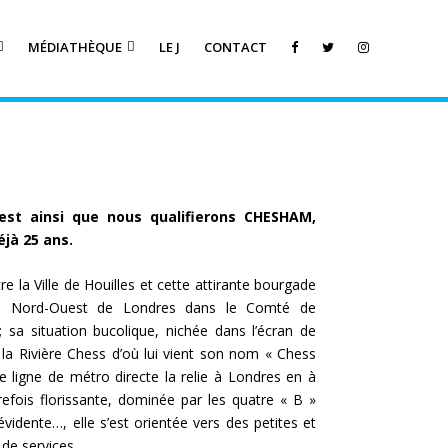
MÉDIATHÈQUE
LE J
CONTACT
’est ainsi que nous qualifierons CHESHAM,
éjà 25 ans.
re la Ville de Houilles et cette attirante bourgade
au Nord-Ouest de Londres dans le Comté de
 sa situation bucolique, nichée dans l’écran de
r la Rivière Chess d’où lui vient son nom « Chess
e ligne de métro directe la relie à Londres en à
efois florissante, dominée par les quatre « B »
évidente…, elle s’est orientée vers des petites et
de services.