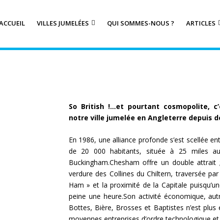
ACCUEIL
VILLES JUMELÉES
QUI SOMMES-NOUS ?
ARTICLES
So British !…et pourtant cosmopolite, c
notre ville jumelée en Angleterre depuis d
En 1986, une alliance profonde s’est scellée ent
de 20 000 habitants, située à 25 miles 
Buckingham.Chesham offre un double attrait ;
verdure des Collines du Chiltern, traversée pa
Ham » et la proximité de la Capitale puisqu’un
peine une heure.
Son activité économique, autr
Bottes, Bière, Brosses et Baptistes n’est plus 
moyennes entreprises d’ordre technologique et 