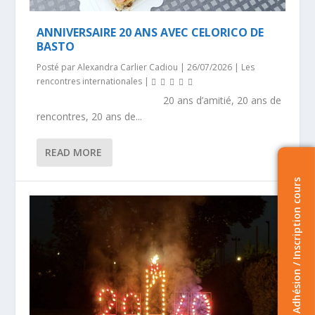
ANNIVERSAIRE 20 ANS AVEC CELORICO DE
BASTO
Posté par
Alexandra Carlier Cadiou
|
26/07/2026
|
Les
rencontres internationales
|
20 ans d’amitié, 20 ans de
rencontres, 20 ans de...
READ MORE
Adhésion / Inscription cours