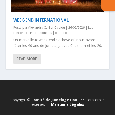
WEEK-END INTERNATIONAL
Posté par
Alexandra Carlier Cadiou
|
26/05/2026
|
Les
rencontres internationales
|
Un merveilleux week-end s’achève où nous avons
fêter les 40 ans de Jumelage avec Chesham et les 20...
READ MORE
Copyright ©
Comité de Jumelage Houilles
, tous droits
réservés |
Mentions Légales